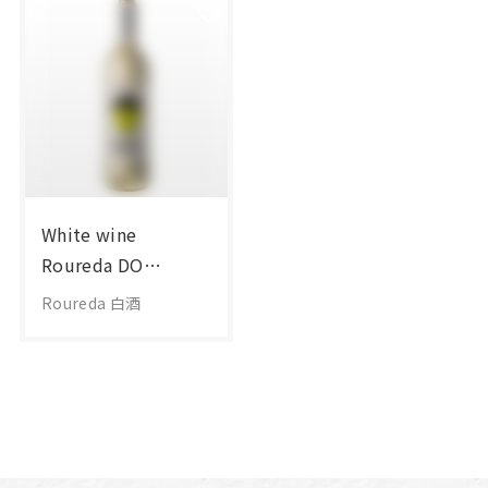
White wine
Roureda DO
Tarragona
Roureda 白酒