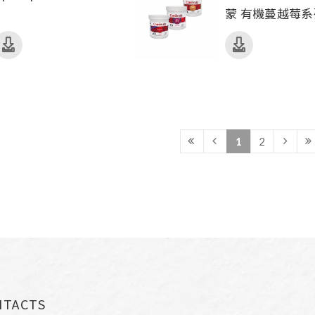
蒙 有機蔓越莓系
1
2
NTACTS