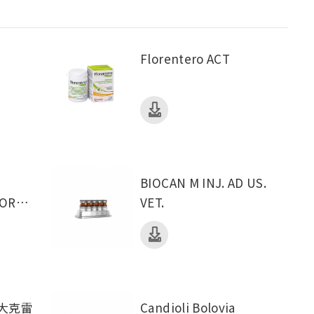
Florentero ACT
S
BIOCAN M INJ. AD US.
FOR
VET.
R CATS
Candioli Bolovia