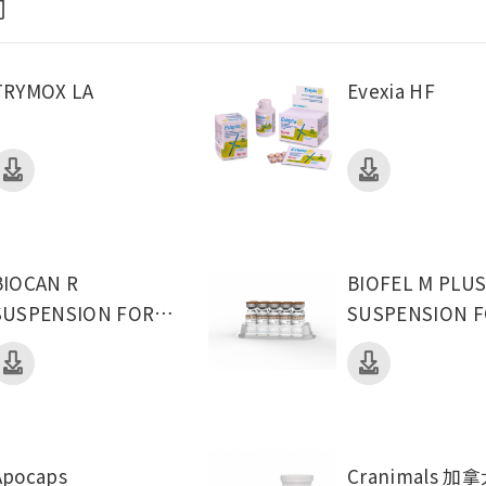
司
TRYMOX LA
Evexia HF
BIOCAN R
BIOFEL M PLU
SUSPENSION FOR
SUSPENSION 
INJECTION
INJECTION FO
Apocaps
Cranimals 加拿大克雷