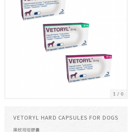
1
/
0
VETORYL HARD CAPSULES FOR DOGS
庫欣司坦膠囊