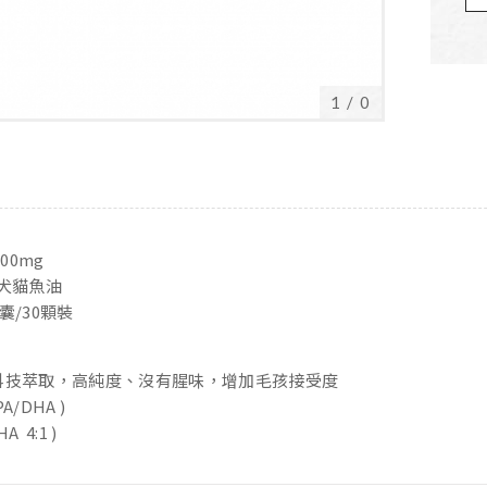
1
/
0
500mg
犬貓魚油
囊/30顆裝
ax科技萃取，高純度、沒有腥味，增加毛孩接受度
A/DHA )
 4:1 )