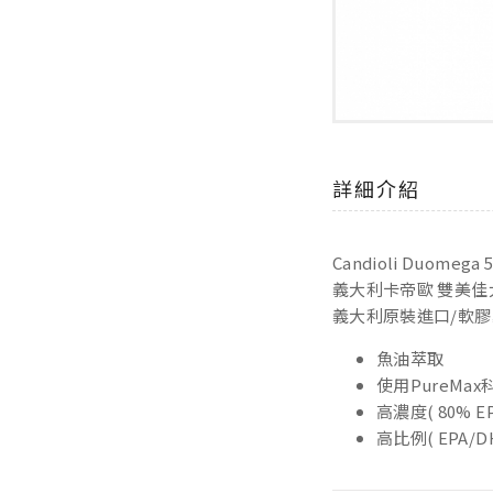
詳細介紹
Candioli Duomega 
義大利卡帝歐 雙美佳
義大利原裝進口/軟膠
魚油萃取
使用PureM
高濃度( 80% EP
高比例( EPA/DHA