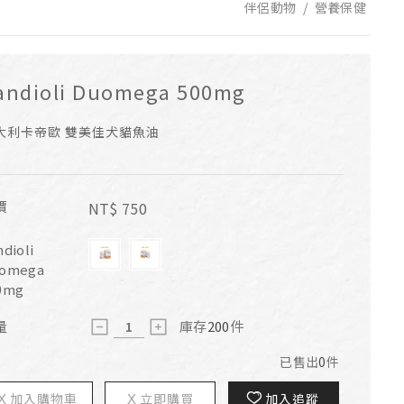
伴侶動物
營養保健
andioli Duomega 500mg
大利卡帝歐 雙美佳犬貓魚油
價
NT$
750
dioli
omega
0mg
量
庫存
200
件
已售出
0
件
加入購物車
立即購買
加入追蹤