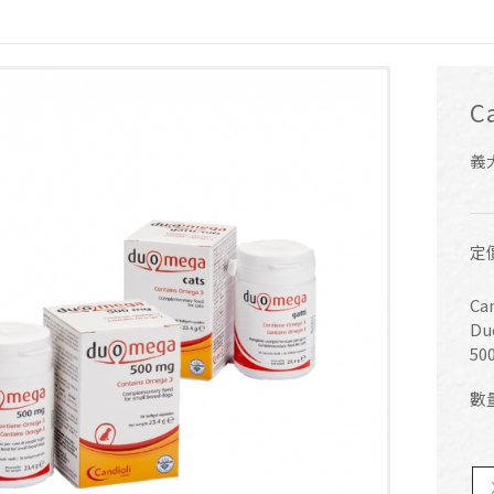
C
義
定
Can
Du
50
數